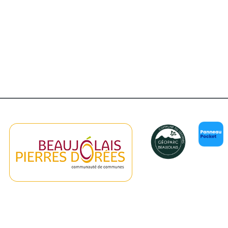
er Google
iCalendar
Of