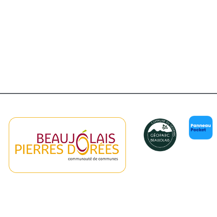
er Google
iCalendar
Of