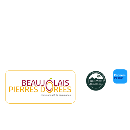
er Google
iCalendar
Of