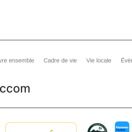
vre ensemble
Cadre de vie
Vie locale
Évè
jccom