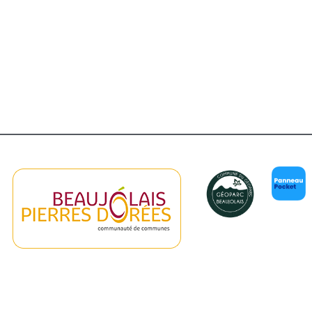
er Google
iCalendar
Of