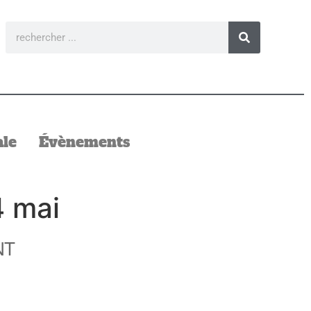
ale
Évènements
4 mai
NT