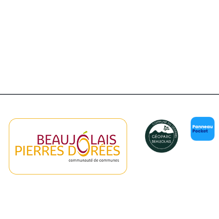
er Google
iCalendar
Of