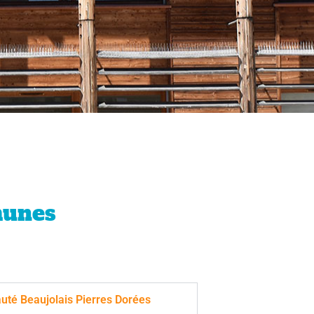
munes
té Beaujolais Pierres Dorées